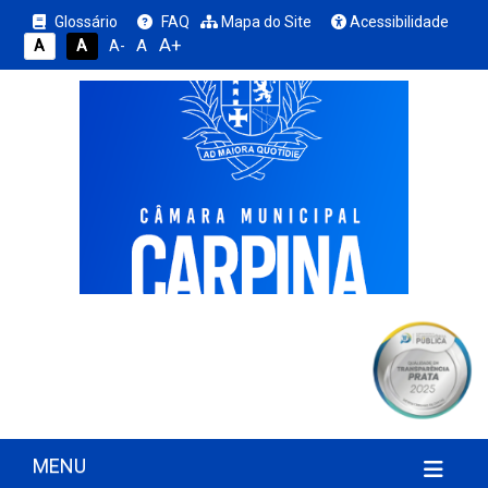
Glossário
FAQ
Mapa do Site
Acessibilidade
A+
A
A
A
A-
MENU