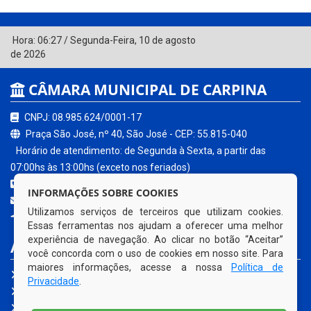
Hora:
06:27
/
Segunda-Feira
,
10 de agosto
de 2026
CÂMARA MUNICIPAL DE CARPINA
CNPJ: 08.985.624/0001-17
Praça São José, nº 40, São José - CEP: 55.815-040
Horário de atendimento: de Segunda à Sexta, a partir das
07:00hs às 13:00hs (exceto nos feriados)
(81) 3621-0680
INFORMAÇÕES SOBRE COOKIES
contato@carpina.pe.leg.br
Utilizamos serviços de terceiros que utilizam cookies.
Carpina - PE
Essas ferramentas nos ajudam a oferecer uma melhor
experiência de navegação. Ao clicar no botão “Aceitar”
ACESSE NOSSOS SERVIÇOS
você concorda com o uso de cookies em nosso site. Para
maiores informações, acesse a nossa
Política de
Portal da Transparência
Privacidade
.
e-SIC
Ouvidoria Legislativa