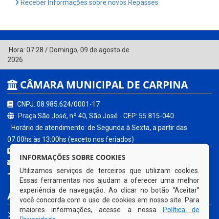
Receber Informações sobre novos Repasses
Hora:
07:28
/
Domingo
,
09 de agosto de
2026
CÂMARA MUNICIPAL DE CARPINA
CNPJ: 08.985.624/0001-17
Praça São José, nº 40, São José - CEP: 55.815-040
Horário de atendimento: de Segunda à Sexta, a partir das
07:00hs às 13:00hs (exceto nos feriados)
(81) 3621-0680
INFORMAÇÕES SOBRE COOKIES
contato@carpina.pe.leg.br
Utilizamos serviços de terceiros que utilizam cookies.
Carpina - PE
Essas ferramentas nos ajudam a oferecer uma melhor
experiência de navegação. Ao clicar no botão “Aceitar”
ACESSE NOSSOS SERVIÇOS
você concorda com o uso de cookies em nosso site. Para
maiores informações, acesse a nossa
Política de
Portal da Transparência