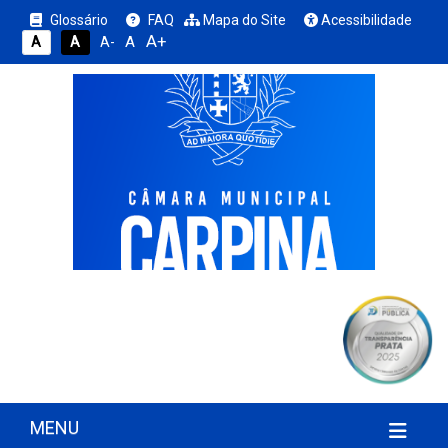
Glossário
FAQ
Mapa do Site
Acessibilidade
A+
A
A
A
A-
MENU