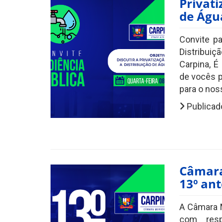
Privat
de Águ
Convite pa
Distribui
Carpina, 
de vocês p
para o noss
Publicad
Câmara
13º ant
A Câmara M
com resp