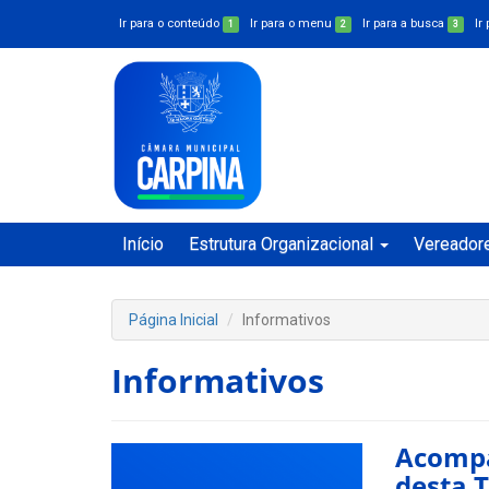
Ir para o conteúdo
Ir para o menu
Ir para a busca
Ir
1
2
3
Início
Estrutura Organizacional
Vereador
Página Inicial
Informativos
Informativos
Acompa
desta 