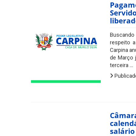
Pagame
Servid
libera
Buscando
respeito 
Carpina an
de Março j
terceira ...
Publicad
Câmara
calend
salário