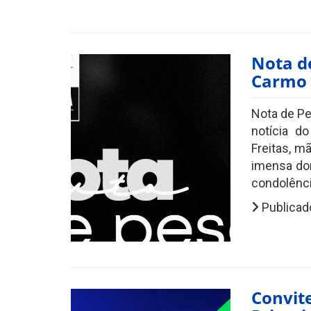
Nota d
Carmo 
Nota de Pe
notícia d
Freitas, m
imensa dor
condolência
Publicad
Convite