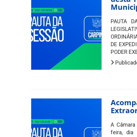
Munici
PAUTA D
LEGISLA
ORDINÁRIA
DE EXPEDI
PODER EXEC
Publicad
Acompa
Extraor
A Câmara M
feira, di