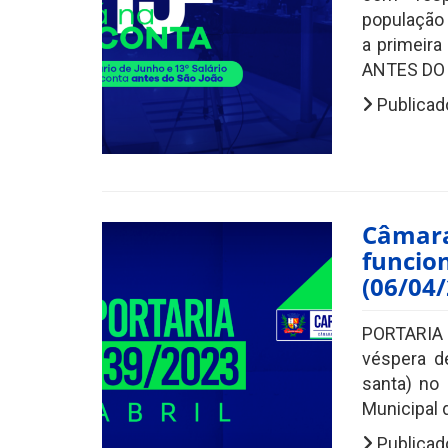
população 
a primeira
ANTES DO S
Publicad
Câmara
funcio
(06/04
PORTARIA 
véspera d
santa) no 
Municipal 
Publicado