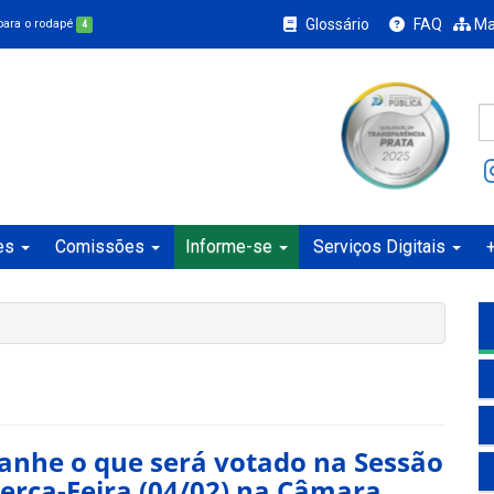
Glossário
FAQ
Ma
 para o rodapé
4
es
Comissões
Informe-se
Serviços Digitais
nhe o que será votado na Sessão
Terça-Feira (04/02) na Câmara