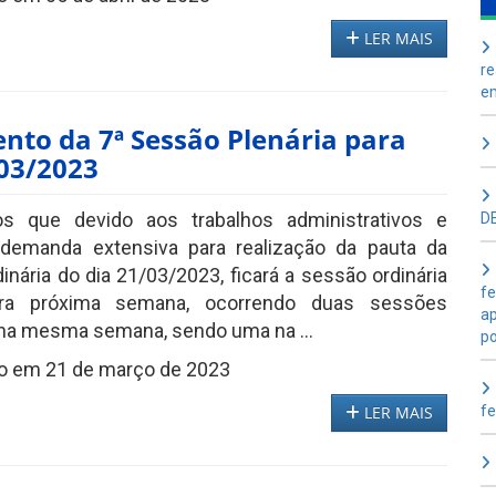
LER MAIS
re
e
nto da 7ª Sessão Plenária para
/03/2023
s que devido aos trabalhos administrativos e
D
 demanda extensiva para realização da pauta da
inária do dia 21/03/2023, ficará a sessão ordinária
fe
ara próxima semana, ocorrendo duas sessões
ap
 na mesma semana, sendo uma na ...
po
o em 21 de março de 2023
LER MAIS
fe