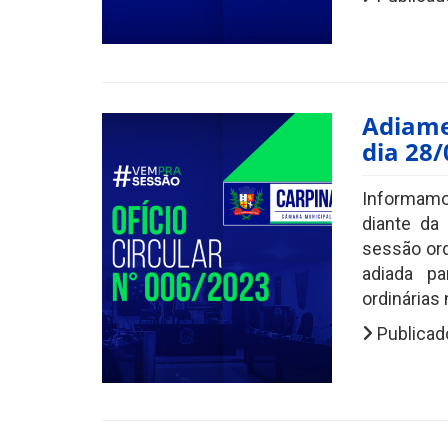
Adiame
dia 28
Informamo
diante da
sessão ord
adiada p
ordinárias
Publicad