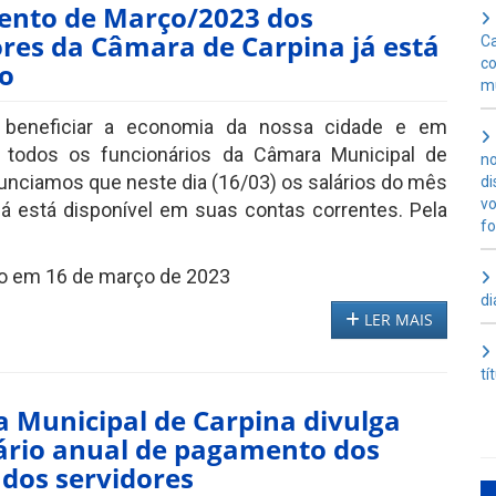
nto de Março/2023 dos
ores da Câmara de Carpina já está
Ca
co
do
mu
 beneficiar a economia da nossa cidade e em
a todos os funcionários da Câmara Municipal de
no
unciamos que neste dia (16/03) os salários do mês
di
vo
á está disponível em suas contas correntes. Pela
fo
o em 16 de março de 2023
di
LER MAIS
tí
 Municipal de Carpina divulga
ário anual de pagamento dos
 dos servidores