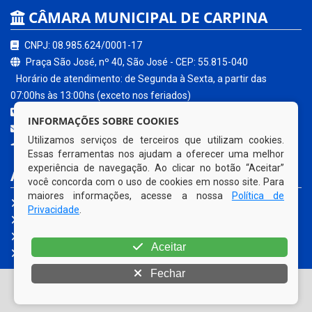
CÂMARA MUNICIPAL DE CARPINA
CNPJ: 08.985.624/0001-17
Praça São José, nº 40, São José - CEP: 55.815-040
Horário de atendimento: de Segunda à Sexta, a partir das
07:00hs às 13:00hs (exceto nos feriados)
(81) 3621-0680
INFORMAÇÕES SOBRE COOKIES
contato@carpina.pe.leg.br
Utilizamos serviços de terceiros que utilizam cookies.
Carpina - PE
Essas ferramentas nos ajudam a oferecer uma melhor
experiência de navegação. Ao clicar no botão “Aceitar”
ACESSE NOSSOS SERVIÇOS
você concorda com o uso de cookies em nosso site. Para
maiores informações, acesse a nossa
Política de
Portal da Transparência
Privacidade
.
e-SIC
Ouvidoria Legislativa
Aceitar
Fale Conosco
Fechar
© Copyright 2026 Câmara Municipal de Carpina | Todos os
direitos reservados