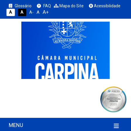
Glossário
FAQ
Mapa do Site
Acessibilidade
A+
A
A
A
A-
MENU