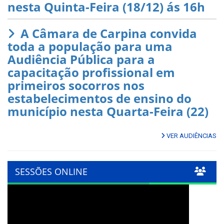
nesta Quinta-Feira (18/12) ás 16h
A Câmara de Carpina convida
toda a população para uma
Audiência Pública para a
capacitação profissional em
primeiros socorros nos
estabelecimentos de ensino do
município nesta Quarta-Feira (22)
VER AUDIÊNCIAS
SESSÕES ONLINE