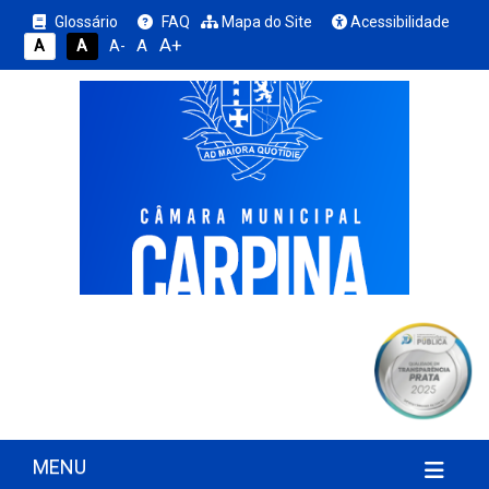
Glossário
FAQ
Mapa do Site
Acessibilidade
A+
A
A
A
A-
MENU