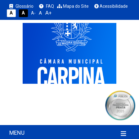
Glossário
FAQ
Mapa do Site
Acessibilidade
A+
A
A
A
A-
MENU