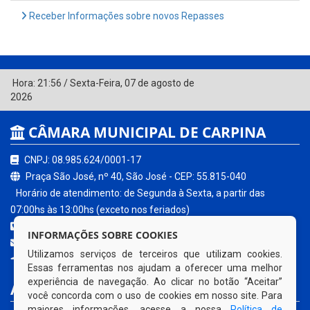
Receber Informações sobre novos Repasses
Hora:
21:56
/
Sexta-Feira
,
07 de agosto de
2026
CÂMARA MUNICIPAL DE CARPINA
CNPJ: 08.985.624/0001-17
Praça São José, nº 40, São José - CEP: 55.815-040
Horário de atendimento: de Segunda à Sexta, a partir das
07:00hs às 13:00hs (exceto nos feriados)
(81) 3621-0680
INFORMAÇÕES SOBRE COOKIES
contato@carpina.pe.leg.br
Utilizamos serviços de terceiros que utilizam cookies.
Carpina - PE
Essas ferramentas nos ajudam a oferecer uma melhor
experiência de navegação. Ao clicar no botão “Aceitar”
ACESSE NOSSOS SERVIÇOS
você concorda com o uso de cookies em nosso site. Para
maiores informações, acesse a nossa
Política de