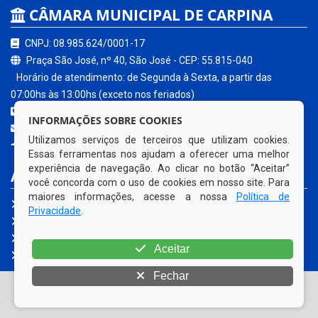
CÂMARA MUNICIPAL DE CARPINA
CNPJ: 08.985.624/0001-17
Praça São José, nº 40, São José - CEP: 55.815-040
Horário de atendimento: de Segunda à Sexta, a partir das
07:00hs às 13:00hs (exceto nos feriados)
(81) 3621-0680
INFORMAÇÕES SOBRE COOKIES
contato@carpina.pe.leg.br
Utilizamos serviços de terceiros que utilizam cookies.
Carpina - PE
Essas ferramentas nos ajudam a oferecer uma melhor
experiência de navegação. Ao clicar no botão “Aceitar”
ACESSE NOSSOS SERVIÇOS
você concorda com o uso de cookies em nosso site. Para
maiores informações, acesse a nossa
Política de
Portal da Transparência
Privacidade
.
e-SIC
Ouvidoria Legislativa
Aceitar
Fale Conosco
Fechar
© Copyright 2026 Câmara Municipal de Carpina | Todos os
direitos reservados