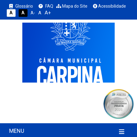
Glossário
FAQ
Mapa do Site
Acessibilidade
A+
A
A
A
A-
MENU